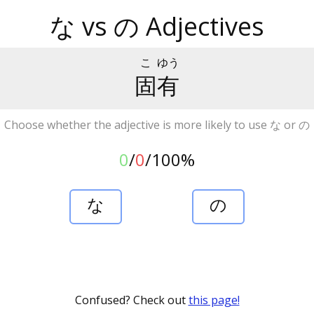
な vs の Adjectives
こ
ゆう
固
有
Choose whether the adjective is more likely to use な or の
0
/
0
/
100%
な
の
Confused? Check out
this page!